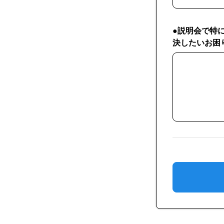
●説明会で特
決したいお困
●説明会で特