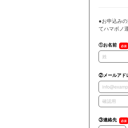
●お申込み
てハマボノ
①お名前
名前の姓
②メールアド
②メールアド
②メールアド
③連絡先