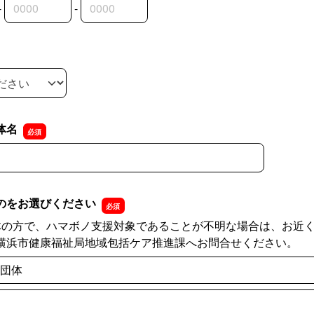
-
-
外局番
内局番
入者番号
体名
体名
のをお選びください
体の方で、ハマボノ支援対象であることが不明な場合は、お近
横浜市健康福祉局地域包括ケア推進課へお問合せください。
団体