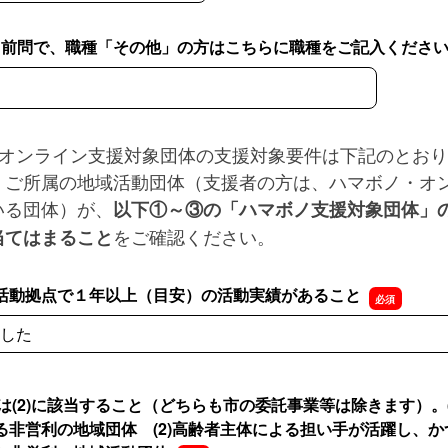
方] 前問で、職種「その他」の方はこちらに職種をご記入くださ
方] 前問で、職種「その他」の方はこちらに職種をご記入ください
・オンライン支援対象団体の支援対象要件は下記のとお
、ご所属の地域活動団体（支援者の方は、ハマボノ・オ
いる団体）が、
以下①～③の「ハマボノ支援対象団体」
をご確認ください。
当てはまること
活動拠点で１年以上（目安）の活動実績があること
した
たは(2)に該当すること（どちらも市の委託事業等は除きます）。(
る非営利の地域団体 (2)高齢者主体による担い手が活躍し、