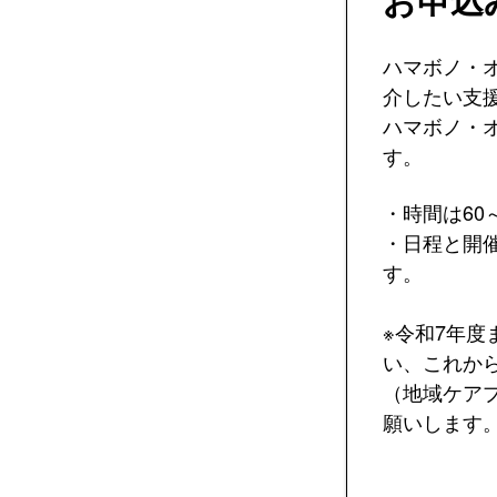
ハマボノ・
介したい支
ハマボノ・
す。
・時間は60
・日程と開
す。
※令和7年度
い、これか
（地域ケア
願いします