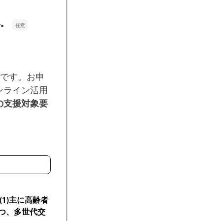
い。
。
りです。お申
ンライン活用
の支援対象要
1)主に高齢者
かつ、多世代交