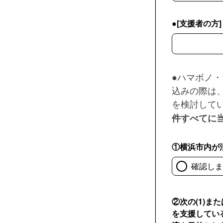
●[支援者の
●[支援者の
●ハマボノ
込みの際は
を検討して
件すべてに
①横浜市内が
確認しま
②次の(1)ま
を支援してい