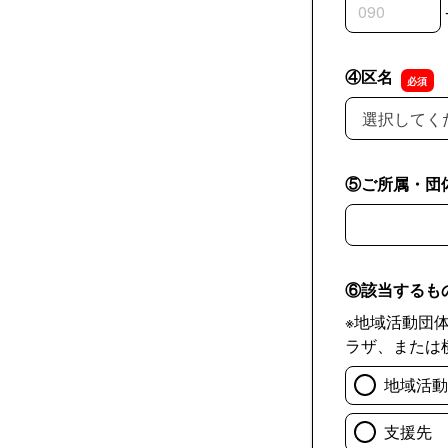
③連絡先の市
③連絡先の市
③連絡先の加
④区名
④区名
⑤ご所属・団
⑤ご所属・団
⑥該当するも
※地域活動団
ラザ、または
地域活動
支援先