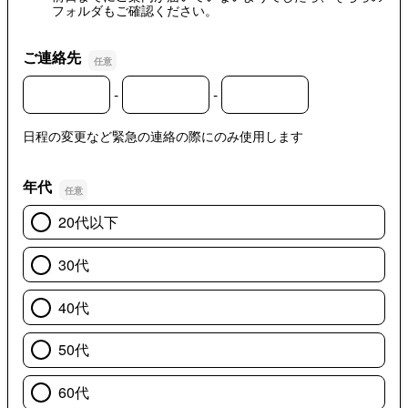
フォルダもご確認ください。
ご連絡先
-
-
ご連絡先の市外局番
ご連絡先の市内局番
ご連絡先の加入者番号
日程の変更など緊急の連絡の際にのみ使用します
年代
20代以下
30代
40代
50代
60代